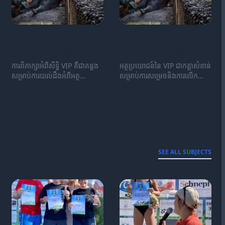
ការពិភាក្សាអំពីសិទ្ធិ VIP:
ការពិភាក្សាអំពីអត្ថប្រយោជន៍
វិធីសាស្រ្ត និងអត្ថប្រយោជន៍
នៃ VIP សម្រាប់ការសម្រេច
និងការលើកកម្ពស់
ការពិភាក្សាអំពីសិទ្ធិ VIP គឺជាគន្លង
អត្ថប្រយោជន៍នៃ VIP ជាកត្តាសំខាន់
សម្រាប់ការយល់ដឹងអំពីអត្ថ
សម្រាប់ការសម្រេចនិងការលើក
ប្រយោជន៍និងអត្ថប្រយោជន៍នៃការជា
កម្ពស់។ មកស្គាល់ពីភាពចម្រុះនៃការ
អ្នកមានសិទ្ធិ។
អនុម័ត VIP។
SEE ALL SUBJECTS