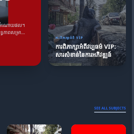
ង្កើនអំណោយផល។
ិទ្ធភាពសម្រាប់
ការពិភាក្សាអំពី VIP
ការពិភាក្សាអំពីវប្បធម៌ VIP:
សារសំខាន់នៃការអភិវឌ្ឍន៍
SEE ALL SUBJECTS