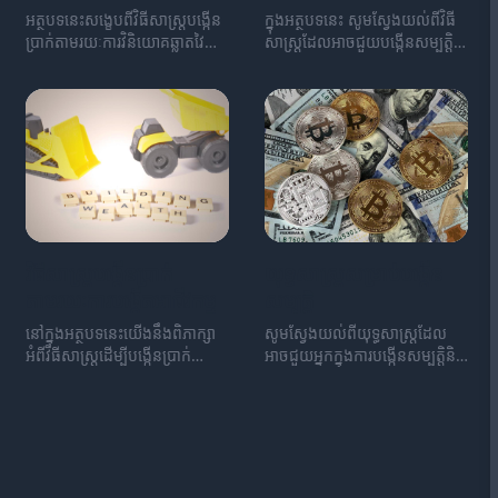
សេដ្ឋកិច្ចសុវត្ថិភាព
អត្ថបទនេះសង្ខេបពីវិធីសាស្ត្របង្កើន
ក្នុងអត្ថបទនេះ សូមស្វែងយល់ពីវិធី
ប្រាក់តាមរយៈការវិនិយោគឆ្លាតវៃ
សាស្ត្រដែលអាចជួយបង្កើនសម្បត្តិ
ដែលអាចជួយអ្នកទទួលបានប្រាក់
របស់អ្នកដោយការបង្កើតសេដ្ឋកិច្ច
ចំណេញល្អ។
សុវត្ថិភាព។
វិធីសាស្ត្របង្កើនប្រាក់
យុទ្ធសាស្ត្រសម្រាប់បង្កើន
តាមរយៈការបង្កើតអាជីវកម្ម
សម្បត្តិ
នៅក្នុងអត្ថបទនេះយើងនឹងពិភាក្សា
សូមស្វែងយល់ពីយុទ្ធសាស្ត្រដែល
អំពីវិធីសាស្ត្រដើម្បីបង្កើនប្រាក់
អាចជួយអ្នកក្នុងការបង្កើនសម្បត្តិនិង
តាមរយៈការបង្កើតអាជីវកម្មថ្មី និង
ប្រាក់ចំណូលរបស់អ្នក។
ការធ្វើអោយវាអភិវឌ្ឍ។