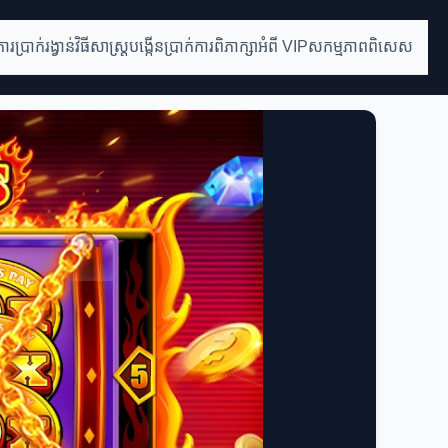
ារប្រាក់រង្វាន់
វិធីសាស្ត្របង្កើនប្រាក់
ការពិភាក្សាអំពី VIP
សកម្មភាពពិសេស