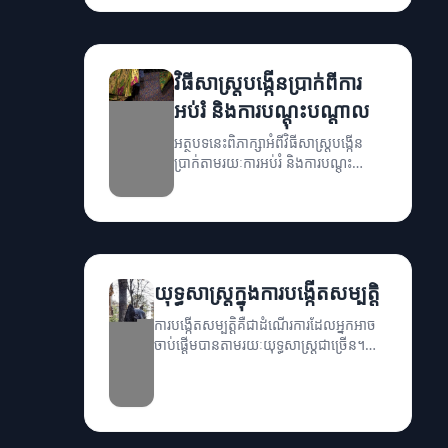
វិធីសាស្ត្របង្កើនប្រាក់ពីការ
អប់រំ និងការបណ្តុះបណ្តាល
អត្ថបទនេះពិភាក្សាអំពីវិធីសាស្ត្របង្កើន
ប្រាក់តាមរយៈការអប់រំ និងការបណ្តុះ
បណ្តាល។
យុទ្ធសាស្ត្រក្នុងការបង្កើតសម្បត្តិ
ការបង្កើតសម្បត្តិគឺជាដំណើរការដែលអ្នកអាច
ចាប់ផ្តើមបានតាមរយៈយុទ្ធសាស្ត្រជាច្រើន។
របៀបដើម្បីបង្កើត និងពង្រីកសម្បត្តិរបស់អ្នក។