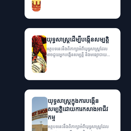
សិក្សាអំពីយុទ្ធសាស្ត្រក្នុងការគ្រប់គ្រងប្រាក់ដើម្បី
បង្កើនប្រាក់របស់អ្នក។
យុទ្ធសាស្ត្រដើម្បីបង្កើនសម្បត្តិ
អត្ថបទនេះនឹងពិភាក្សាអំពីយុទ្ធសាស្ត្រដែល
អាចជួយអ្នកបង្កើនសម្បត្តិ និងមធ្យោបាយ
ដើម្បីជោគជាំក្នុងការកសាងប្រាក់។
យុទ្ធសាស្ត្រក្នុងការបង្កើន
សម្បត្តិដោយការកសាងអាជីវ
កម្ម
អត្ថបទនេះនឹងពិភាក្សាអំពីយុទ្ធសាស្ត្រដែល