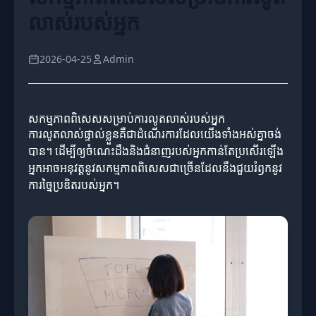
លាស់របស់អ្នក
2026-04-25
Admin
សកម្មភាពពិសេសសម្រាប់ការលូតលាស់របស់អ្នក
ការលូតលាស់ផ្ទាល់ខ្លួនគឺជាដំណើរការដែលយើងទាំងអស់គ្នាចង់
បាន។ ដើម្បីឲ្យចំណេះដឹងនិងជំនាញរបស់អ្នកកាន់តែប្រសើរឡើង
អ្នកអាចអនុវត្តនូវសកម្មភាពពិសេសជាច្រើនដែលនឹងជួយរំឭកនូវ
ការច្នៃប្រឌិតរបស់អ្នក។