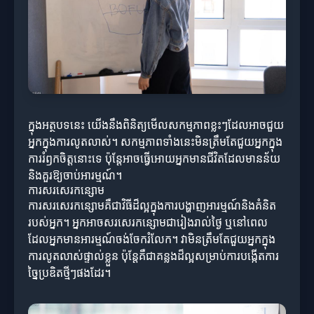
ក្នុងអត្ថបទនេះ យើងនឹងពិនិត្យមើលសកម្មភាពខ្លះៗដែលអាចជួយ
អ្នកក្នុងការលូតលាស់។ សកម្មភាពទាំងនេះមិនត្រឹមតែជួយអ្នកក្នុង
ការរំឭកចិត្តនោះទេ ប៉ុន្តែអាចធ្វើអោយអ្នកមានជីវិតដែលមានន័យ
និងគួរឱ្យចាប់អារម្មណ៍។
ការសរសេរកន្សោម
ការសរសេរកន្សោមគឺជាវិធីដ៏ល្អក្នុងការបង្ហាញអារម្មណ៍និងគំនិត
របស់អ្នក។ អ្នកអាចសរសេរកន្សោមជារៀងរាល់ថ្ងៃ ឬនៅពេល
ដែលអ្នកមានអារម្មណ៍ចង់ចែករំលែក។ វាមិនត្រឹមតែជួយអ្នកក្នុង
ការលូតលាស់ផ្ទាល់ខ្លួន ប៉ុន្តែគឺជាគន្លងដ៏ល្អសម្រាប់ការបង្កើតការ
ច្នៃប្រឌិតថ្មីៗផងដែរ។