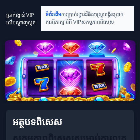
ប្រាក់រង្វាន់ VIP
ទំព័រដើម
ការប្រាក់រង្វាន់
វិធីសាស្ត្របង្កើនប្រាក់
លើបណ្តាញស្លត
ការពិភាក្សាអំពី VIP
សកម្មភាពពិសេស
អត្ថបទពិសេស
សកម្មភាពពិសេសសម្រាប់ការលូត