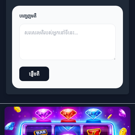
បញ្ចេញមតិ
ផ្ញើមតិ