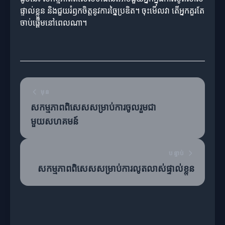
ផ្ទាល់ខ្លួន និងជួយរំឭកចិត្តនូវការច្នៃប្រឌិត។ ចុះមើលវា តើអ្នកគួរតែ
ចាប់ផ្តើមនៅពេលណា។
មុន
សកម្មភាពពិសេសសម្រាប់ការចូលរួមជា
មួយសហគមន៍
បន្ទាប់
សកម្មភាពពិសេសសម្រាប់ការលូតលាស់ផ្ទាល់ខ្លួន