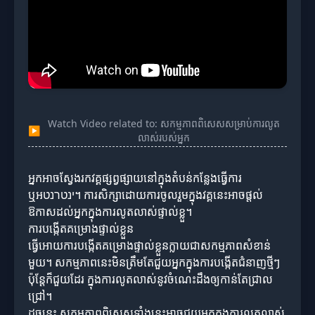
Watch Video related to: សកម្មភាពពិសេសសម្រាប់ការលូត
▶
លាស់របស់អ្នក
អ្នកអាចស្វែងរកវគ្គផ្សព្វផ្សាយនៅក្នុងតំបន់កន្លែងធ្វើការ
ឬអינטרנט។ ការសិក្សាដោយការចូលរួមក្នុងវគ្គនេះអាចផ្តល់
ឱកាសដល់អ្នកក្នុងការលូតលាស់ផ្ទាល់ខ្លួ។
ការបង្កើតគម្រោងផ្ទាល់ខ្លួន
ធ្វើអោយការបង្កើតគម្រោងផ្ទាល់ខ្លួនក្លាយជាសកម្មភាពសំខាន់
មួយ។ សកម្មភាពនេះមិនត្រឹមតែជួយអ្នកក្នុងការបង្កើតជំនាញថ្មីៗ
ប៉ុន្តែក៏ជួយដែរ ក្នុងការលូតលាស់នូវចំណេះដឹងឲ្យកាន់តែជ្រាល
ជ្រៅ។
ដូចនេះ សកម្មភាពពិសេសទាំងនេះអាចជួយអ្នកក្នុងការលូតលាស់