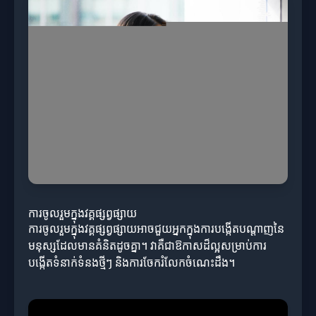
ការចូលរួមក្នុងវគ្គផ្សព្វផ្សាយ
ការចូលរួមក្នុងវគ្គផ្សព្វផ្សាយអាចជួយអ្នកក្នុងការបង្កើតបណ្តាញនៃ
មនុស្សដែលមានគំនិតដូចគ្នា។ វាគឺជាឱកាសដ៏ល្អសម្រាប់ការ
បង្កើតទំនាក់ទំនងថ្មីៗ និងការចែករំលែកចំណេះដឹង។